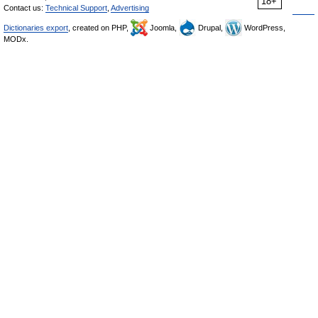
18+
Contact us:
Technical Support
,
Advertising
Dictionaries export
, created on PHP,
Joomla,
Drupal,
WordPress,
MODx.