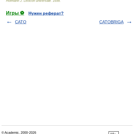
Hofmann J. Lexicon universale
.
1698
.
Игры ⚽
Нужен реферат?
CATO
CATOBRIGA
© Academic, 2000-2026