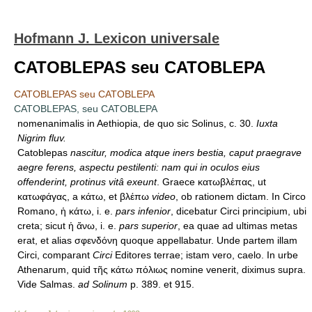
Hofmann J. Lexicon universale
CATOBLEPAS seu CATOBLEPA
CATOBLEPAS seu CATOBLEPA
CATOBLEPAS, seu CATOBLEPA
nomenanimalis in Aethiopia, de quo sic Solinus, c. 30.
Iuxta
Nigrim fluv.
Catoblepas
nascitur, modica atque iners bestia, caput praegrave
aegre ferens, aspectu pestilenti: nam qui in oculos eius
offenderint, protinus vitâ exeunt
. Graece κατωβλέπας, ut
κατωφάγας, a κάτω, et βλέπω
video
, ob rationem dictam. In Circo
Romano, ἡ κάτω, i. e.
pars infenior
, dicebatur Circi principium, ubi
creta; sicut ἡ ἄνω, i. e.
pars superior
, ea quae ad ultimas metas
erat, et alias σφενδόνη quoque appellabatur. Unde partem illam
Circi, comparant
Circi
Editores terrae; istam vero, caelo. In urbe
Athenarum, quid τῆς κάτω πόλιως nomine venerit, diximus supra.
Vide Salmas.
ad Solinum
p. 389. et 915.