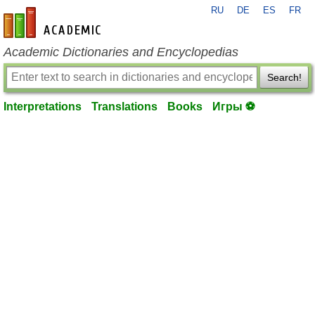
RU
DE
ES
FR
en-academic.com
Academic Dictionaries and Encyclopedias
Search!
Interpretations
Translations
Books
Игры ⚽